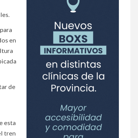
les.
 para
dos en
ltura
ubicada
tar de
e esta
l tren