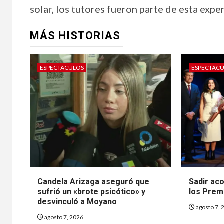
solar, los tutores fueron parte de esta experi
MÁS HISTORIAS
ESPECTACULOS
ESPECTAC
Candela Arizaga aseguró que
Sadir ac
sufrió un «brote psicótico» y
los Prem
desvinculó a Moyano
agosto 7, 
agosto 7, 2026