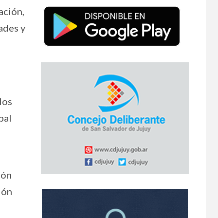
ación,
ades y
los
pal
ión
ión