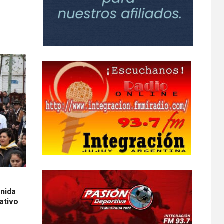
enida
ativo