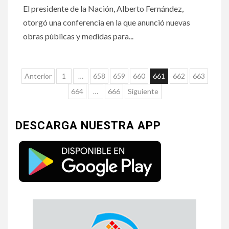
El presidente de la Nación, Alberto Fernández,
otorgó una conferencia en la que anunció nuevas
obras públicas y medidas para...
Anterior
1
…
658
659
660
661
662
663
664
…
666
Siguiente
DESCARGA NUESTRA APP