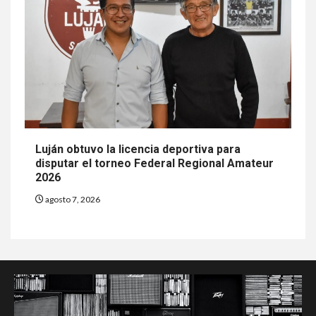
Luján obtuvo la licencia deportiva para
disputar el torneo Federal Regional Amateur
2026
agosto 7, 2026