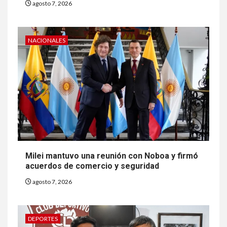
agosto 7, 2026
NACIONALES
Milei mantuvo una reunión con Noboa y firmó
acuerdos de comercio y seguridad
agosto 7, 2026
DEPORTES