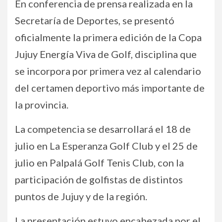
En conferencia de prensa realizada en la
Secretaría de Deportes, se presentó
oficialmente la primera edición de la Copa
Jujuy Energía Viva de Golf, disciplina que
se incorpora por primera vez al calendario
del certamen deportivo más importante de
la provincia.
La competencia se desarrollará el 18 de
julio en La Esperanza Golf Club y el 25 de
julio en Palpalá Golf Tenis Club, con la
participación de golfistas de distintos
puntos de Jujuy y de la región.
La presentación estuvo encabezada por el