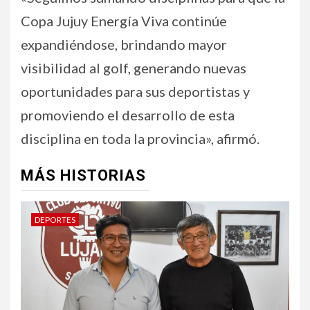
Copa Jujuy Energía Viva continúe
expandiéndose, brindando mayor
visibilidad al golf, generando nuevas
oportunidades para sus deportistas y
promoviendo el desarrollo de esta
disciplina en toda la provincia», afirmó.
MÁS HISTORIAS
DEPORTES