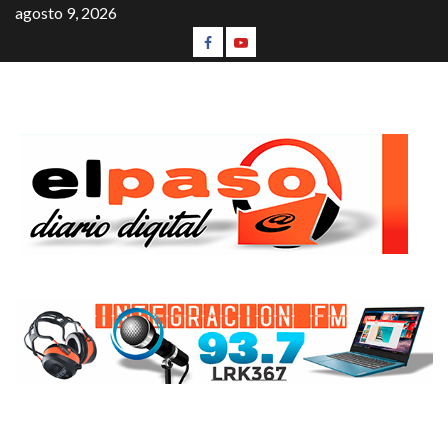
agosto 9, 2026