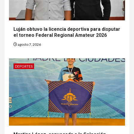
Luján obtuvo la licencia deportiva para disputar
el torneo Federal Regional Amateur 2026
agosto 7, 2026
DEPORTES