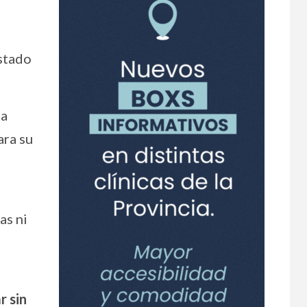
Estado
 a
ara su
as ni
r sin