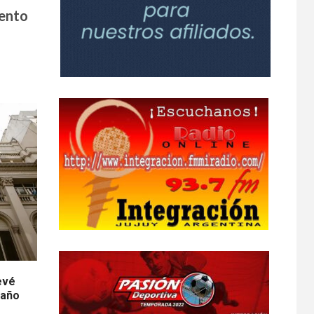
tento
evé
 año