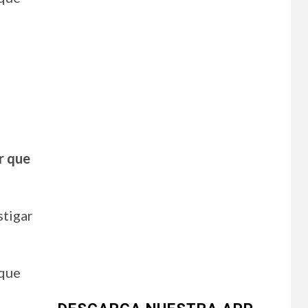
ar que
stigar
 que