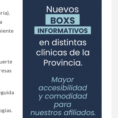
ría),
a
biente
fuerte
resas
seguida
ogías.