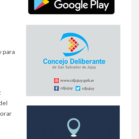
y para
z
del
jorar