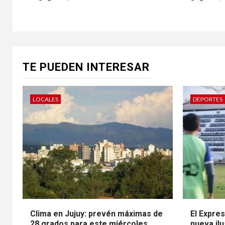
TE PUEDEN INTERESAR
LOCALES
DEPORTES
Clima en Jujuy: prevén máximas de
El Expre
28 grados para este miércoles
nueva ilu