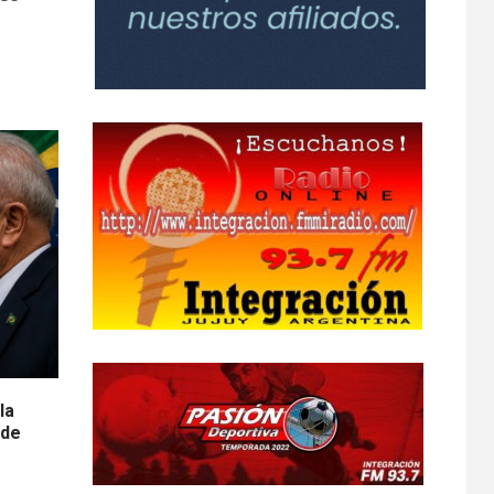
la
 de