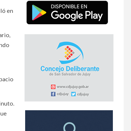
aló en
ario,
ando
spacio
inuto.
que