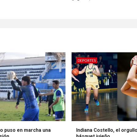
DEPORTES
so puso en marcha una
Indiana Costello, el orgull
sión
básquet jujeño