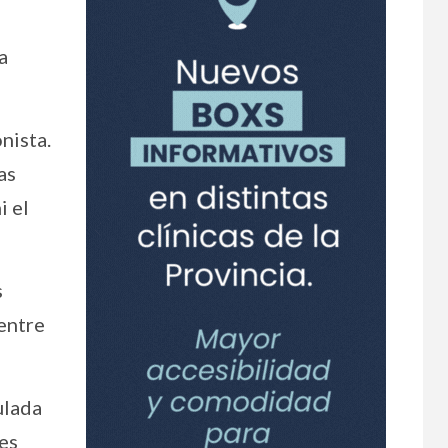
a
nista.
as
i el
s
entre
ulada
les