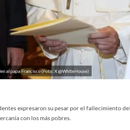
den al papa Francisco (Foto: X @WhiteHouse)
entes expresaron su pesar por el fallecimiento de
cercanía con los más pobres.