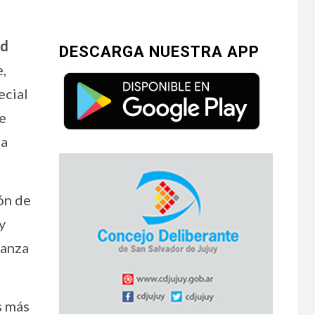
ld
DESCARGA NUESTRA APP
e,
ecial
e
la
ón de
y
ranza
s más