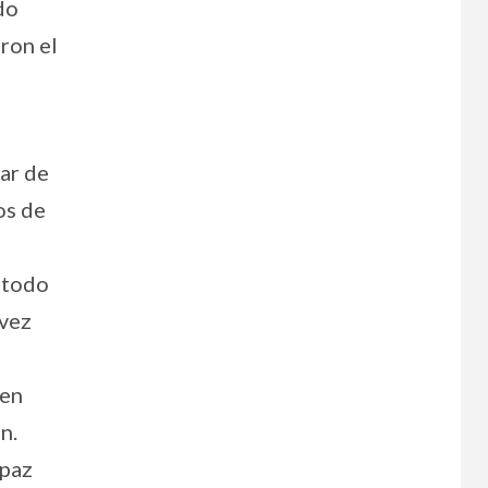
do
ron el
tar de
os de
r todo
 vez
ien
n.
 paz