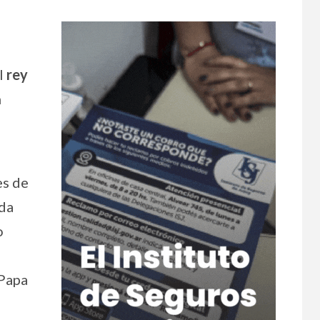
el
rey
n
es de
ida
o
s
 Papa