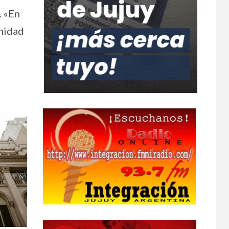
. «En
nidad