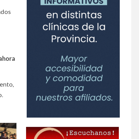
ados
 ahora
iento,
o.