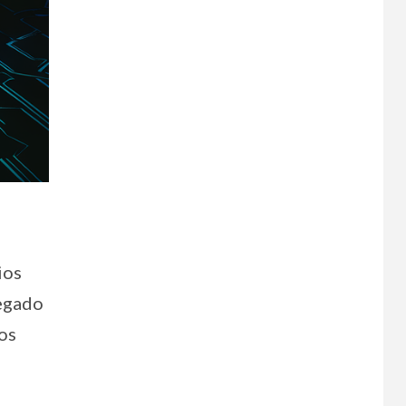
ios
legado
os