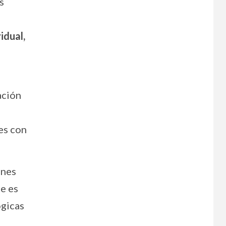
s
idual,
ación
es con
enes
e es
ógicas