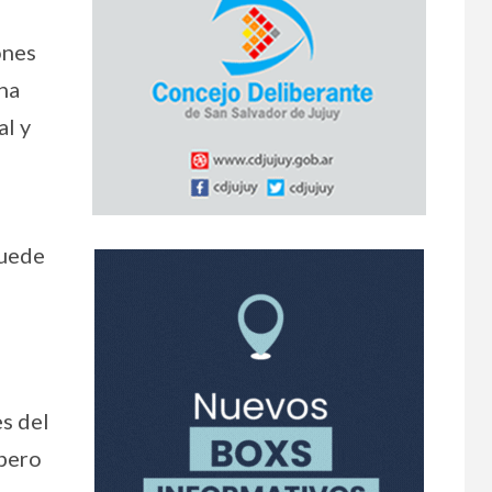
a
ones
na
al y
puede
s del
 pero