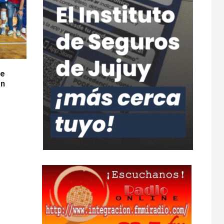
de
ón