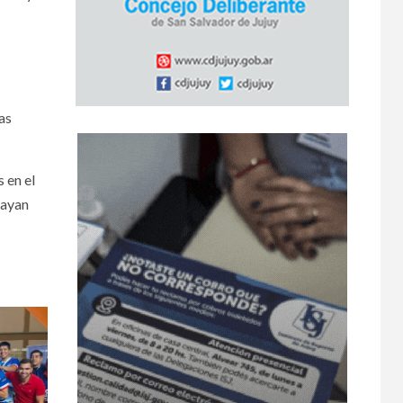
as
 en el
hayan