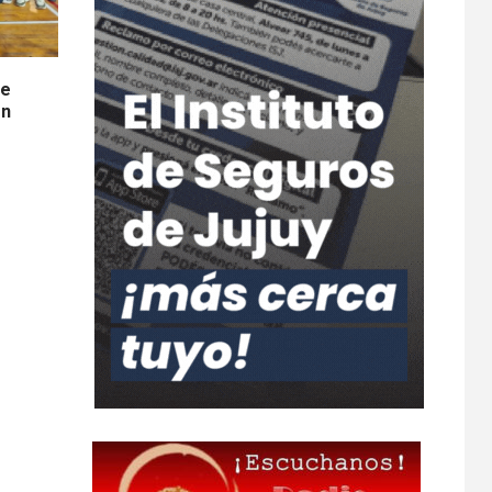
de
ón