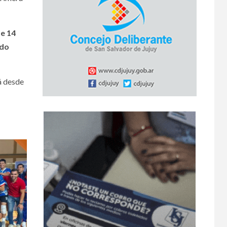
de 14
ido
á desde