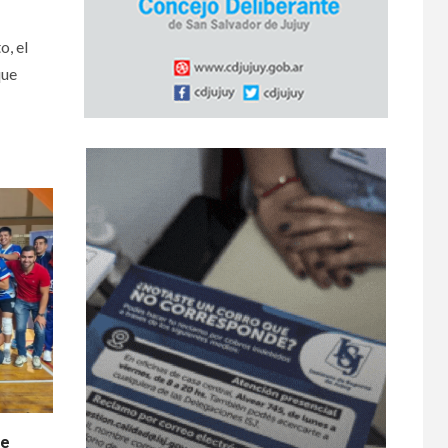
o, el
que
de