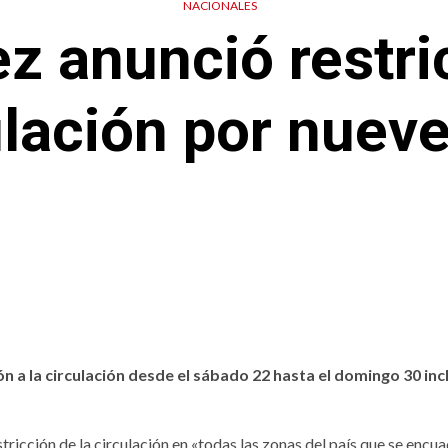
NACIONALES
z anunció restric
ulación por nueve
n a la circulación desde el sábado 22 hasta el domingo 30 inc
tricción de la circulación en «todas las zonas del país que se encu