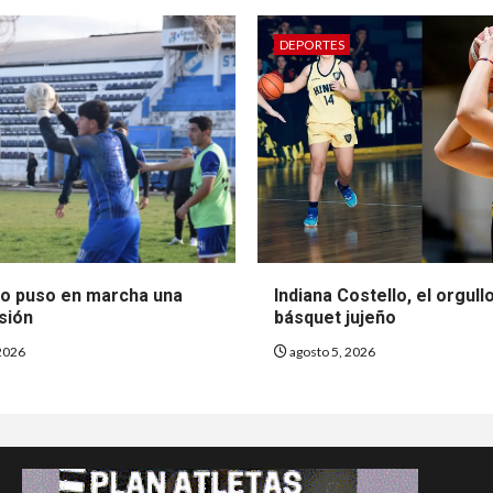
DEPORTES
so puso en marcha una
Indiana Costello, el orgull
sión
básquet jujeño
2026
agosto 5, 2026