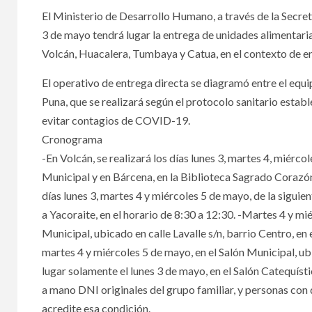
El Ministerio de Desarrollo Humano, a través de la Secret
3 de mayo tendrá lugar la entrega de unidades alimentarias 
Volcán, Huacalera, Tumbaya y Catua, en el contexto de e
El operativo de entrega directa se diagramó entre el eq
Puna, que se realizará según el protocolo sanitario esta
evitar contagios de COVID-19.
Cronograma
-En Volcán, se realizará los días lunes 3, martes 4, miércol
Municipal y en Bárcena, en la Biblioteca Sagrado Corazón 
días lunes 3, martes 4 y miércoles 5 de mayo, de la siguie
a Yacoraite, en el horario de 8:30 a 12:30. -Martes 4 y mi
Municipal, ubicado en calle Lavalle s/n, barrio Centro, en 
martes 4 y miércoles 5 de mayo, en el Salón Municipal, ubic
lugar solamente el lunes 3 de mayo, en el Salón Catequístic
a mano DNI originales del grupo familiar, y personas con
acredite esa condición.