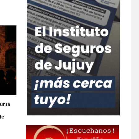
Junta
le