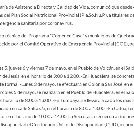
aría de Asistencia Directa y Calidad de Vida, comunicó que desde e
del Plan Social Nutricional Provincial (Pla.So.Nu.P.), a titulares d
mergencia sanitaria por coronavirus.
uipo técnico del Programa “Comer en Casa” y municipios de Quebra
blecido por el Comité Operativo de Emergencia Provincial (COE), p
es 5, jueves 6 y viernes 7 de mayo, en el Pueblo de Volcán, en el Sal
de Jesús, en el horario de 9:00 a 13:00. -En Huacalera, se concreta
nte forma: -Lunes 3 de mayo, se efectuará en Colonia San José, en e
ércoles 5 de mayo, se realizará en el Pueblo de Huacalera, en el Sal
el horario de 8:00 a 13:00. -En Tumbaya, se llevará a cabo los días l
ado en calle Salta s/n, en el horario de 8:00 a 13:00. -En Catua, te
o, en el horario de 10:00 a 14:00. La Secretaria recuerda a titulare
 discapacidad el Certificado Único de Discapacidad (CUD), o carn