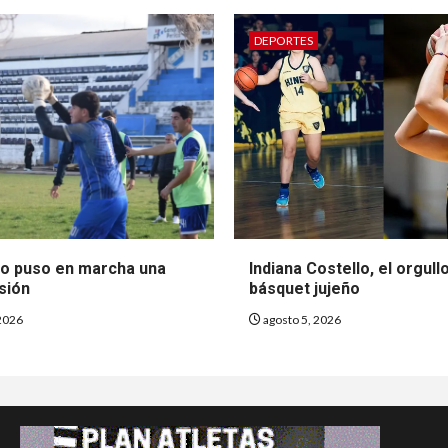
DEPORTES
so puso en marcha una
Indiana Costello, el orgull
sión
básquet jujeño
2026
agosto 5, 2026