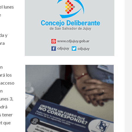
l lunes
e
da y
ara
ón
rá los
l acceso
ón
unes 3,
ndrá
s tener
et que