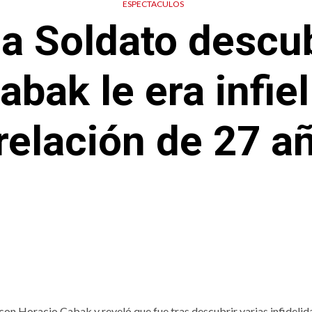
ESPECTACULOS
a Soldato descu
bak le era infie
 relación de 27 a
con Horacio Cabak y reveló que fue tras descubrir varias infidelid