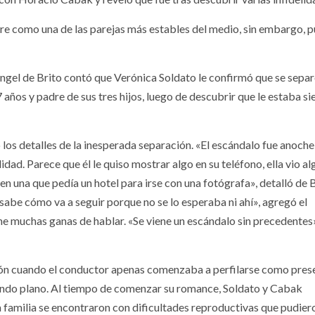
e como una de las parejas más estables del medio, sin embargo, p
Ángel de Brito contó que Verónica Soldato le confirmó que se sepa
os y padre de sus tres hijos, luego de descubrir que le estaba s
 los detalles de la inesperada separación. «El escándalo fue anoche
dad. Parece que él le quiso mostrar algo en su teléfono, ella vio al
n una que pedía un hotel para irse con una fotógrafa», detalló de B
abe cómo va a seguir porque no se lo esperaba ni ahí», agregó el
e muchas ganas de hablar. «Se viene un escándalo sin precedentes
ón cuando el conductor apenas comenzaba a perfilarse como pres
gundo plano. Al tiempo de comenzar su romance, Soldato y Cabak
 familia se encontraron con dificultades reproductivas que pudier