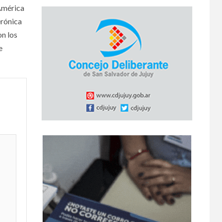
 América
erónica
on los
e