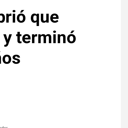
brió que
l y terminó
ños
ades.