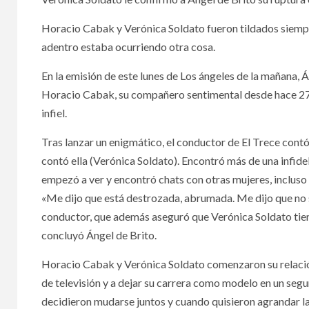
Horacio Cabak y Verónica Soldato fueron tildados siempr
adentro estaba ocurriendo otra cosa.
En la emisión de este lunes de Los ángeles de la mañana, 
Horacio Cabak, su compañero sentimental desde hace 27 añ
infiel.
Tras lanzar un enigmático, el conductor de El Trece contó
contó ella (Verónica Soldato). Encontró más de una infideli
empezó a ver y encontró chats con otras mujeres, incluso e
«Me dijo que está destrozada, abrumada. Me dijo que no s
conductor, que además aseguró que Verónica Soldato tien
concluyó Ángel de Brito.
Horacio Cabak y Verónica Soldato comenzaron su relaci
de televisión y a dejar su carrera como modelo en un se
decidieron mudarse juntos y cuando quisieron agrandar la