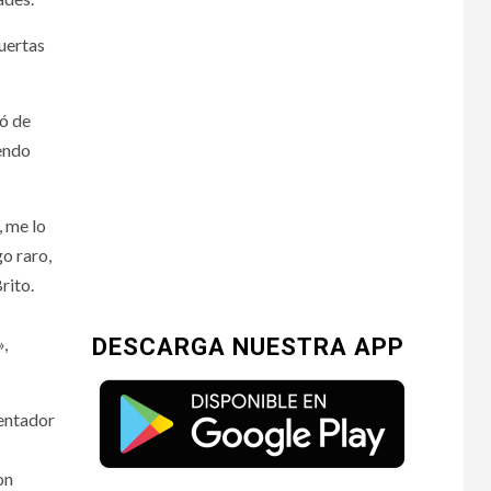
uertas
ró de
iendo
, me lo
go raro,
rito.
»,
DESCARGA NUESTRA APP
entador
on