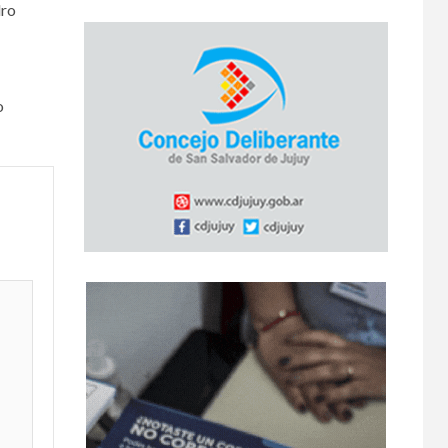
dro
o