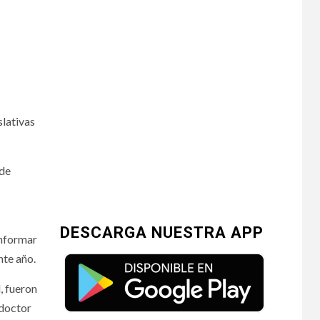
slativas
 de
DESCARGA NUESTRA APP
onformar
nte año.
, fueron
 doctor