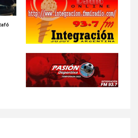
stafó