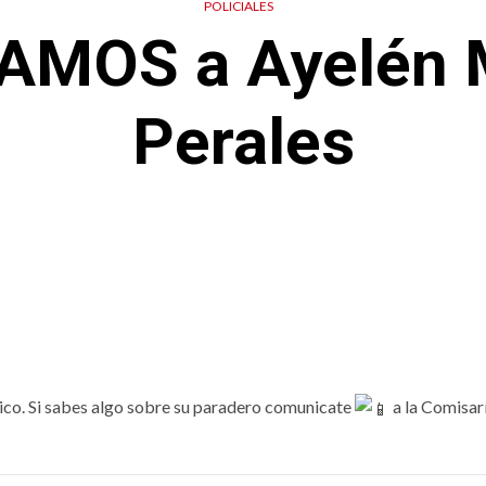
POLICIALES
MOS a Ayelén 
Perales
rico. Si sabes algo sobre su paradero comunicate
a la Comisar