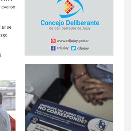
elevaron
ar, se
esgo
H.