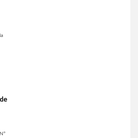
la
rde
 Nº