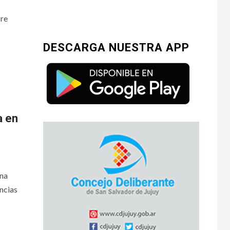
gre
DESCARGA NUESTRA APP
a en
una
ncias