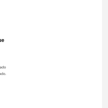
ue
rado
ado.