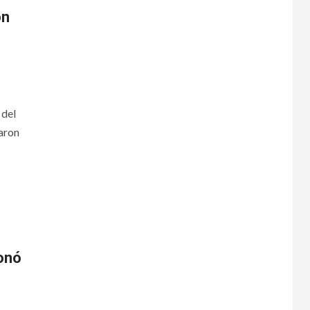
on
 del
zaron
ionó