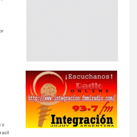
or
s y
rasil