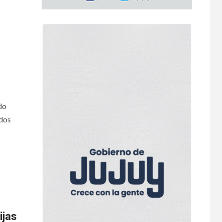
do
 dos
ijas