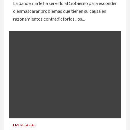
La pandemia le ha servido al Gobierno para esconder
o enmascarar problemas que tienen su causa en
razonamientos contradictorios, los...
EMPRESARIAS