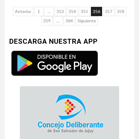
Anterior
1
…
353
354
355
356
357
358
359
…
364
Siguiente
DESCARGA NUESTRA APP