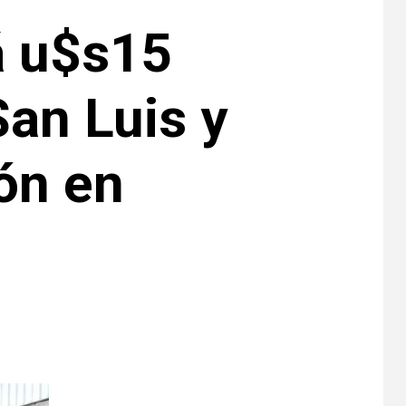
á u$s15
San Luis y
ón en