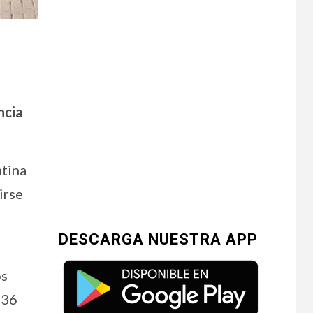
ncia
ntina
irse
DESCARGA NUESTRA APP
os
 36