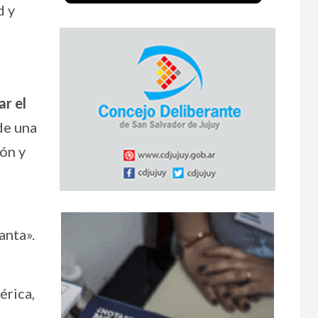
d y
ar el
de una
ión y
anta».
érica,