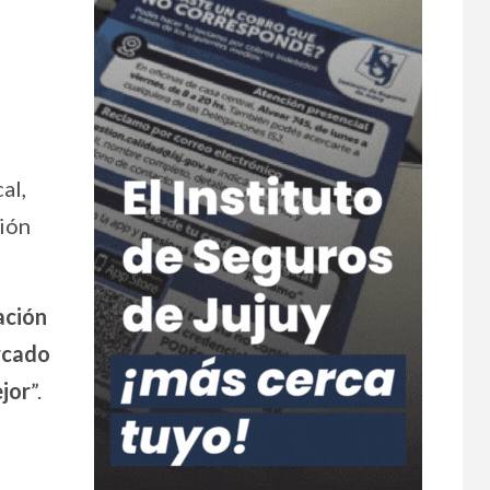
cal,
ción
ación
rcado
jor
”.